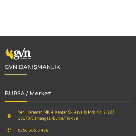
GVN DANIŞMANLIK
BURSA / Merkez
Yeni Karaman Mh. 4. Kantar Sk. Asya İş Mrk. No: 2/103
16170/Osmangazi/Bursa/Türkiye
0850 305 0 486