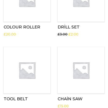
COLOUR ROLLER
DRILL SET
£
20.00
£
3.00
£
2.00
TOOL BELT
CHAIN SAW
£
15.00