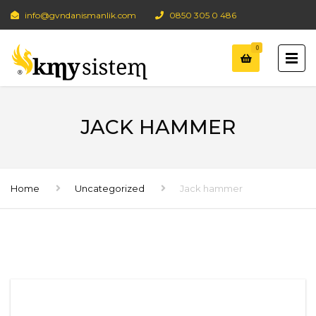
info@gvndanismanlik.com
0850 305 0 486
0
JACK HAMMER
Home
Uncategorized
Jack hammer