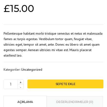
£
15.00
Pellentesque habitant morbi tristique senectus et netus et malesuada
fames ac turpis egestas. Vestibulum tortor quam, feugiat vitae,
ultricies eget, tempor sit amet, ante. Donec eu libero sit amet quam
egestas semper. Aenean ultricies mi vitae est. Mauris placerat
eleifend leo.
Kategoriler:
Uncategorized
+
SEPETE EKLE
Jack
-
hammer
adet
AÇIKLAMA
DEĞERLENDIRMELER (0)